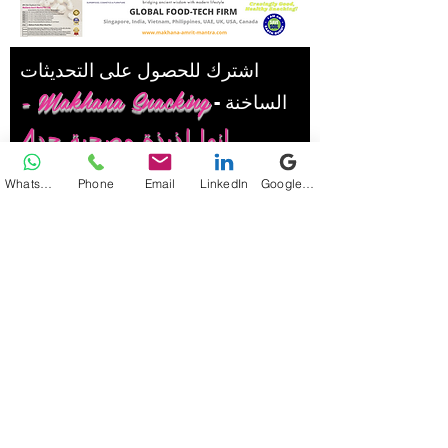
اشترك للحصول على التحديثات
Makhana Snacking -
الساخنة -
انها لذيذة وصحية جدا!
أدخل عنوان بريدك الإلكتروني هنا*
WhatsApp
Phone
Email
LinkedIn
Google Business Profile
يقدم
تابعنا:
مواقع مكتبنا: الهند ، سنغافورة ، الولايات المتحدة
الأمريكية. ماخانا مزروعة ومعالجة في الهند.