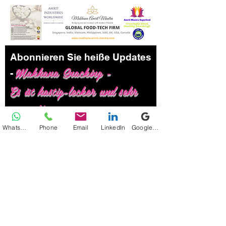
Abonnieren Sie heiße Updates
Makhana Snacking -
-
Es ist hastig-lecker und sehr
gesund!
WhatsApp
Phone
Email
LinkedIn
Google Business Profile
Gib deine E-Mail hier ein*
einreichen
Folge uns: