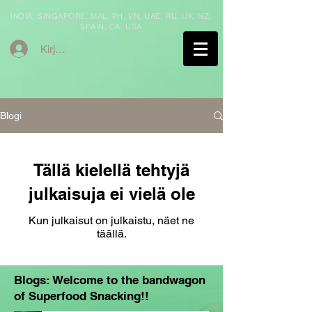
INDIA, SINGAPORE, MAL, PH, VN, UAE, RU, UK,
NZ,
SPAIN,
CA, USA
Kirjaudu
Blogi
Tällä kielellä tehtyjä
julkaisuja ei vielä ole
Kun julkaisut on julkaistu, näet ne
täällä.
Blogs: Welcome to the bandwagon
of Superfood Snacking!!